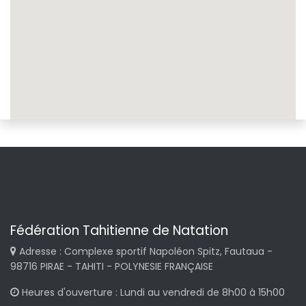
Fédération Tahitienne de Natation
Adresse : Complexe sportif Napoléon Spitz, Fautaua -
98716 PIRAE - TAHITI - POLYNESIE FRANÇAISE
Heures d'ouverture : Lundi au vendredi de 8h00 à 15h00